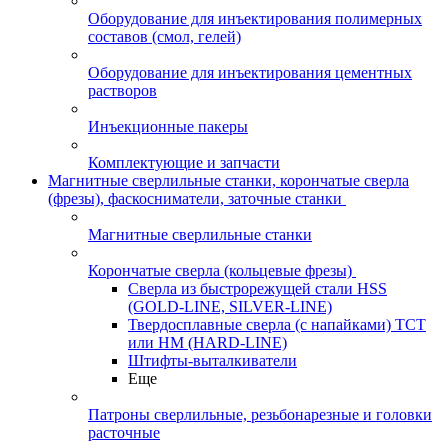
Оборудование для инъектирования полимерных
составов (смол, гелей)
Оборудование для инъектирования цементных
растворов
Инъекционные пакеры
Комплектующие и запчасти
Магнитные сверлильные станки, корончатые сверла
(фрезы), фаскосниматели, заточные станки
Магнитные сверлильные станки
Корончатые сверла (кольцевые фрезы)
Сверла из быстрорежущей стали HSS
(GOLD-LINE, SILVER-LINE)
Твердосплавные сверла (с напайками) ТСТ
или HM (HARD-LINE)
Штифты-выталкиватели
Еще
Патроны сверлильные, резьбонарезные и головки
расточные