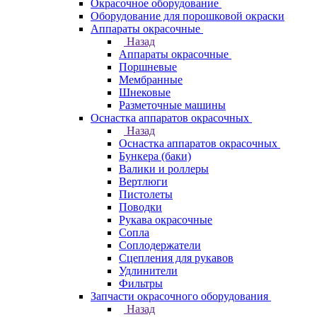
Окрасочное оборудование
Оборудование для порошковой окраски
Аппараты окрасочные
Назад
Аппараты окрасочные
Поршневые
Мембранные
Шнековые
Разметочные машины
Оснастка аппаратов окрасочных
Назад
Оснастка аппаратов окрасочных
Бункера (баки)
Валики и роллеры
Вертлюги
Пистолеты
Поводки
Рукава окрасочные
Сопла
Соплодержатели
Сцепления для рукавов
Удлинители
Фильтры
Запчасти окрасочного оборудования
Назад