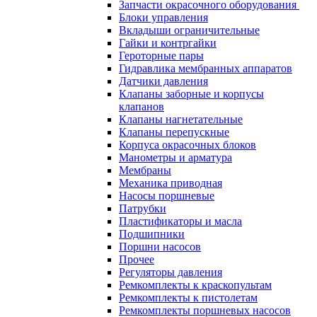
Запчасти окрасочного оборудования
Блоки управления
Вкладыши ограничительные
Гайки и контргайки
Героторные пары
Гидравлика мембранных аппаратов
Датчики давления
Клапаны заборные и корпусы
клапанов
Клапаны нагнетательные
Клапаны перепускные
Корпуса окрасочных блоков
Манометры и арматура
Мембраны
Механика приводная
Насосы поршневые
Патрубки
Пластификаторы и масла
Подшипники
Поршни насосов
Прочее
Регуляторы давления
Ремкомплекты к краскопультам
Ремкомплекты к пистолетам
Ремкомплекты поршневых насосов