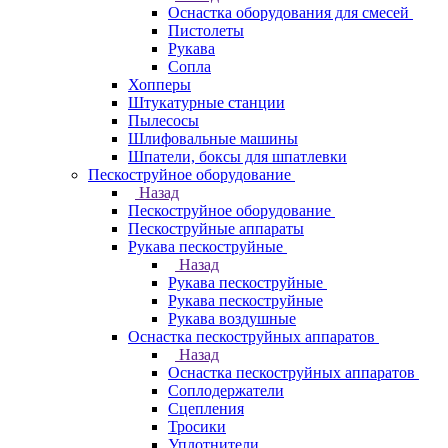
Оснастка оборудования для смесей
Пистолеты
Рукава
Сопла
Хопперы
Штукатурные станции
Пылесосы
Шлифовальные машины
Шпатели, боксы для шпатлевки
Пескоструйное оборудование
Назад
Пескоструйное оборудование
Пескоструйные аппараты
Рукава пескоструйные
Назад
Рукава пескоструйные
Рукава пескоструйные
Рукава воздушные
Оснастка пескоструйных аппаратов
Назад
Оснастка пескоструйных аппаратов
Соплодержатели
Сцепления
Тросики
Уплотнители