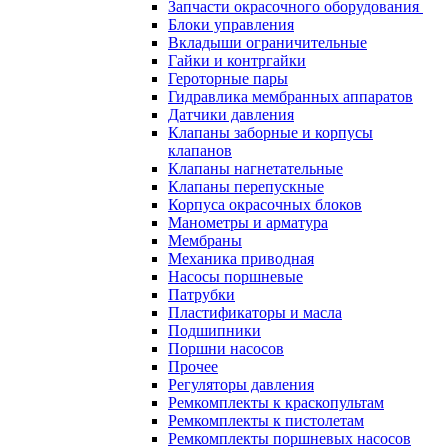
Запчасти окрасочного оборудования
Блоки управления
Вкладыши ограничительные
Гайки и контргайки
Героторные пары
Гидравлика мембранных аппаратов
Датчики давления
Клапаны заборные и корпусы
клапанов
Клапаны нагнетательные
Клапаны перепускные
Корпуса окрасочных блоков
Манометры и арматура
Мембраны
Механика приводная
Насосы поршневые
Патрубки
Пластификаторы и масла
Подшипники
Поршни насосов
Прочее
Регуляторы давления
Ремкомплекты к краскопультам
Ремкомплекты к пистолетам
Ремкомплекты поршневых насосов