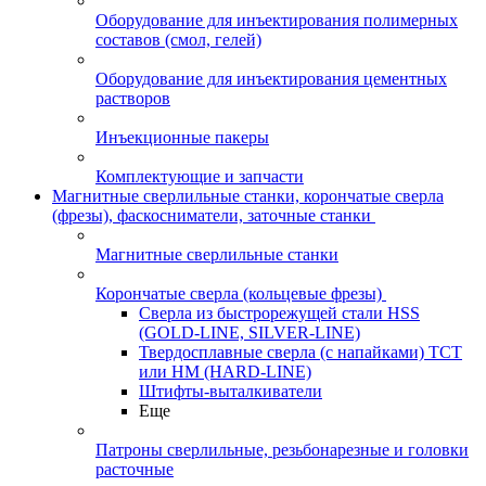
Оборудование для инъектирования полимерных
составов (смол, гелей)
Оборудование для инъектирования цементных
растворов
Инъекционные пакеры
Комплектующие и запчасти
Магнитные сверлильные станки, корончатые сверла
(фрезы), фаскосниматели, заточные станки
Магнитные сверлильные станки
Корончатые сверла (кольцевые фрезы)
Сверла из быстрорежущей стали HSS
(GOLD-LINE, SILVER-LINE)
Твердосплавные сверла (с напайками) ТСТ
или HM (HARD-LINE)
Штифты-выталкиватели
Еще
Патроны сверлильные, резьбонарезные и головки
расточные