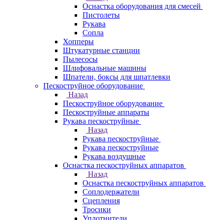
Оснастка оборудования для смесей
Пистолеты
Рукава
Сопла
Хопперы
Штукатурные станции
Пылесосы
Шлифовальные машины
Шпатели, боксы для шпатлевки
Пескоструйное оборудование
Назад
Пескоструйное оборудование
Пескоструйные аппараты
Рукава пескоструйные
Назад
Рукава пескоструйные
Рукава пескоструйные
Рукава воздушные
Оснастка пескоструйных аппаратов
Назад
Оснастка пескоструйных аппаратов
Соплодержатели
Сцепления
Тросики
Уплотнители