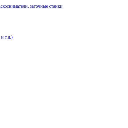
аскосниматели, заточные станки
и т.д.)