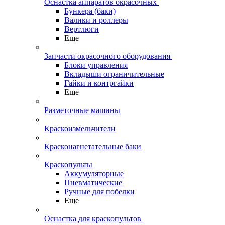
Оснастка аппаратов окрасочных
Бункера (баки)
Валики и роллеры
Вертлюги
Еще
Запчасти окрасочного оборудования
Блоки управления
Вкладыши ограничительные
Гайки и контргайки
Еще
Разметочные машины
Краскоизмельчители
Красконагнетательные баки
Краскопульты
Аккумуляторные
Пневматические
Ручные для побелки
Еще
Оснастка для краскопультов