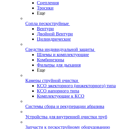
Сцепления
Тросики
Еще
Сопла пескоструйные
Вентури
Двойной Вентури
Цилиндрические
Средства индивидуальной защиты
Шлемы и комплектующие
Комбинезоны
Фильтры для дыхания
Еще
Камеры струйной очистки
КСО эжекторного (инжекторного) типа
КСО напорного типа
Комплектующие к КСО
Системы сбора и рекуперации абразива
Устройства для внутренней очистки труб
Запчасти к пескоструйному оборудованию