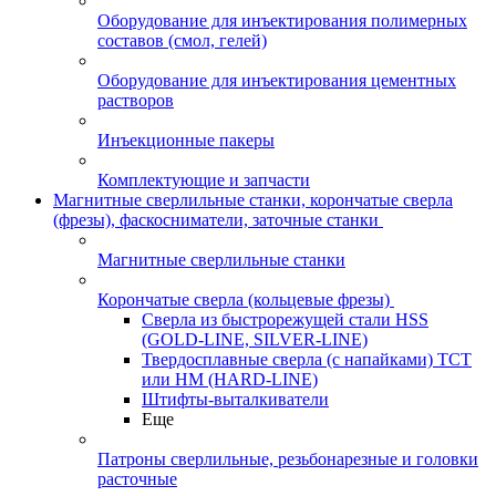
Оборудование для инъектирования полимерных
составов (смол, гелей)
Оборудование для инъектирования цементных
растворов
Инъекционные пакеры
Комплектующие и запчасти
Магнитные сверлильные станки, корончатые сверла
(фрезы), фаскосниматели, заточные станки
Магнитные сверлильные станки
Корончатые сверла (кольцевые фрезы)
Сверла из быстрорежущей стали HSS
(GOLD-LINE, SILVER-LINE)
Твердосплавные сверла (с напайками) ТСТ
или HM (HARD-LINE)
Штифты-выталкиватели
Еще
Патроны сверлильные, резьбонарезные и головки
расточные