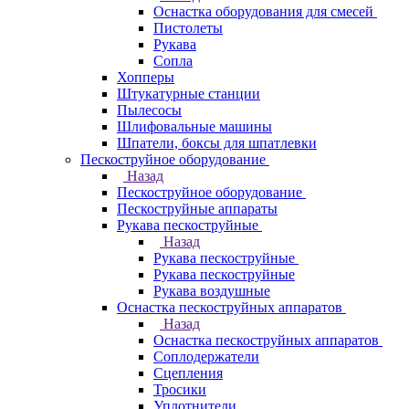
Оснастка оборудования для смесей
Пистолеты
Рукава
Сопла
Хопперы
Штукатурные станции
Пылесосы
Шлифовальные машины
Шпатели, боксы для шпатлевки
Пескоструйное оборудование
Назад
Пескоструйное оборудование
Пескоструйные аппараты
Рукава пескоструйные
Назад
Рукава пескоструйные
Рукава пескоструйные
Рукава воздушные
Оснастка пескоструйных аппаратов
Назад
Оснастка пескоструйных аппаратов
Соплодержатели
Сцепления
Тросики
Уплотнители