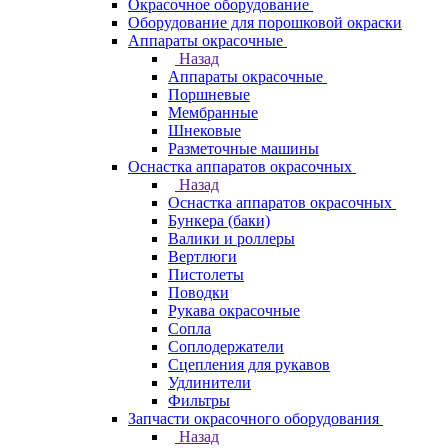
Окрасочное оборудование
Оборудование для порошковой окраски
Аппараты окрасочные
Назад
Аппараты окрасочные
Поршневые
Мембранные
Шнековые
Разметочные машины
Оснастка аппаратов окрасочных
Назад
Оснастка аппаратов окрасочных
Бункера (баки)
Валики и роллеры
Вертлюги
Пистолеты
Поводки
Рукава окрасочные
Сопла
Соплодержатели
Сцепления для рукавов
Удлинители
Фильтры
Запчасти окрасочного оборудования
Назад