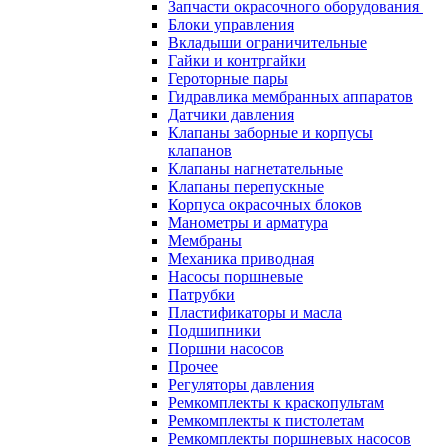
Запчасти окрасочного оборудования
Блоки управления
Вкладыши ограничительные
Гайки и контргайки
Героторные пары
Гидравлика мембранных аппаратов
Датчики давления
Клапаны заборные и корпусы
клапанов
Клапаны нагнетательные
Клапаны перепускные
Корпуса окрасочных блоков
Манометры и арматура
Мембраны
Механика приводная
Насосы поршневые
Патрубки
Пластификаторы и масла
Подшипники
Поршни насосов
Прочее
Регуляторы давления
Ремкомплекты к краскопультам
Ремкомплекты к пистолетам
Ремкомплекты поршневых насосов