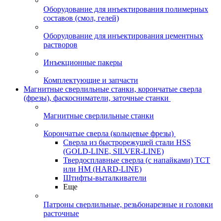
Оборудование для инъектирования полимерных
составов (смол, гелей)
Оборудование для инъектирования цементных
растворов
Инъекционные пакеры
Комплектующие и запчасти
Магнитные сверлильные станки, корончатые сверла
(фрезы), фаскосниматели, заточные станки
Магнитные сверлильные станки
Корончатые сверла (кольцевые фрезы)
Сверла из быстрорежущей стали HSS
(GOLD-LINE, SILVER-LINE)
Твердосплавные сверла (с напайками) ТСТ
или HM (HARD-LINE)
Штифты-выталкиватели
Еще
Патроны сверлильные, резьбонарезные и головки
расточные