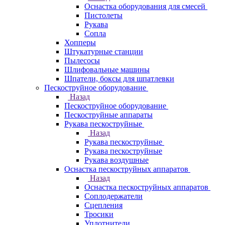
Оснастка оборудования для смесей
Пистолеты
Рукава
Сопла
Хопперы
Штукатурные станции
Пылесосы
Шлифовальные машины
Шпатели, боксы для шпатлевки
Пескоструйное оборудование
Назад
Пескоструйное оборудование
Пескоструйные аппараты
Рукава пескоструйные
Назад
Рукава пескоструйные
Рукава пескоструйные
Рукава воздушные
Оснастка пескоструйных аппаратов
Назад
Оснастка пескоструйных аппаратов
Соплодержатели
Сцепления
Тросики
Уплотнители