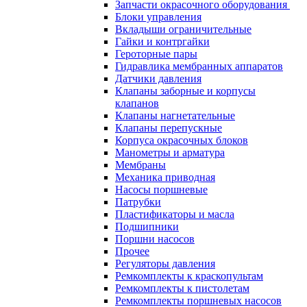
Запчасти окрасочного оборудования
Блоки управления
Вкладыши ограничительные
Гайки и контргайки
Героторные пары
Гидравлика мембранных аппаратов
Датчики давления
Клапаны заборные и корпусы
клапанов
Клапаны нагнетательные
Клапаны перепускные
Корпуса окрасочных блоков
Манометры и арматура
Мембраны
Механика приводная
Насосы поршневые
Патрубки
Пластификаторы и масла
Подшипники
Поршни насосов
Прочее
Регуляторы давления
Ремкомплекты к краскопультам
Ремкомплекты к пистолетам
Ремкомплекты поршневых насосов