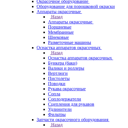
Окрасочное оборудование
Оборудование для порошковой окраски
Аппараты окрасочные
Назад
Аппараты окрасочные
Поршневые
Мембранные
Шнековые
Разметочные машины
Оснастка аппаратов окрасочных
Назад
Оснастка аппаратов окрасочных
Бункера (баки)
Валики и роллеры
Вертлюги
Пистолеты
Поводки
Рукава окрасочные
Сопла
Соплодержатели
Сцепления для рукавов
Удлинители
Фильтры
Запчасти окрасочного оборудования
Назад