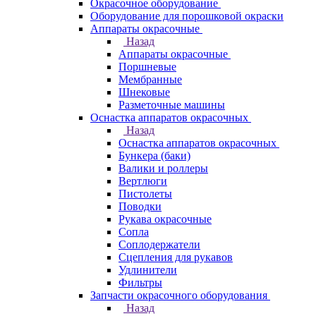
Окрасочное оборудование
Оборудование для порошковой окраски
Аппараты окрасочные
Назад
Аппараты окрасочные
Поршневые
Мембранные
Шнековые
Разметочные машины
Оснастка аппаратов окрасочных
Назад
Оснастка аппаратов окрасочных
Бункера (баки)
Валики и роллеры
Вертлюги
Пистолеты
Поводки
Рукава окрасочные
Сопла
Соплодержатели
Сцепления для рукавов
Удлинители
Фильтры
Запчасти окрасочного оборудования
Назад