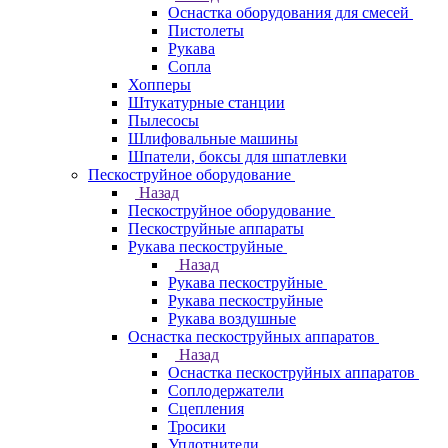
Оснастка оборудования для смесей
Пистолеты
Рукава
Сопла
Хопперы
Штукатурные станции
Пылесосы
Шлифовальные машины
Шпатели, боксы для шпатлевки
Пескоструйное оборудование
Назад
Пескоструйное оборудование
Пескоструйные аппараты
Рукава пескоструйные
Назад
Рукава пескоструйные
Рукава пескоструйные
Рукава воздушные
Оснастка пескоструйных аппаратов
Назад
Оснастка пескоструйных аппаратов
Соплодержатели
Сцепления
Тросики
Уплотнители