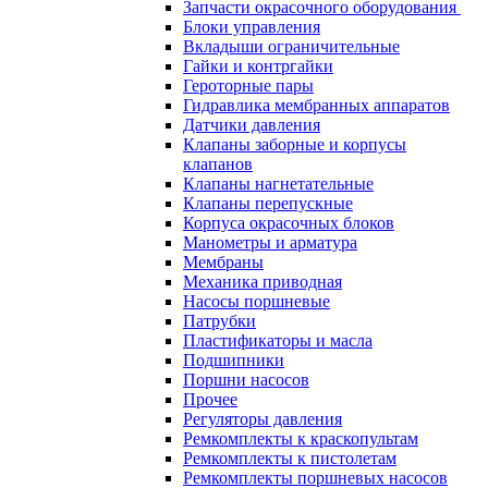
Запчасти окрасочного оборудования
Блоки управления
Вкладыши ограничительные
Гайки и контргайки
Героторные пары
Гидравлика мембранных аппаратов
Датчики давления
Клапаны заборные и корпусы
клапанов
Клапаны нагнетательные
Клапаны перепускные
Корпуса окрасочных блоков
Манометры и арматура
Мембраны
Механика приводная
Насосы поршневые
Патрубки
Пластификаторы и масла
Подшипники
Поршни насосов
Прочее
Регуляторы давления
Ремкомплекты к краскопультам
Ремкомплекты к пистолетам
Ремкомплекты поршневых насосов