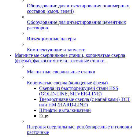
Оборудование для инъектирования полимерных
составов (смол, гелей)
Оборудование для инъектирования цементных
растворов
Инъекционные пакеры
Комплектующие и запчасти
Магнитные сверлильные станки, корончатые сверла
(фрезы), фаскосниматели, заточные станки
Магнитные сверлильные станки
Корончатые сверла (кольцевые фрезы)
Сверла из быстрорежущей стали HSS
(GOLD-LINE, SILVER-LINE)
Твердосплавные сверла (с напайками) ТСТ
или HM (HARD-LINE)
Штифты-выталкиватели
Еще
Патроны сверлильные, резьбонарезные и головки
расточные