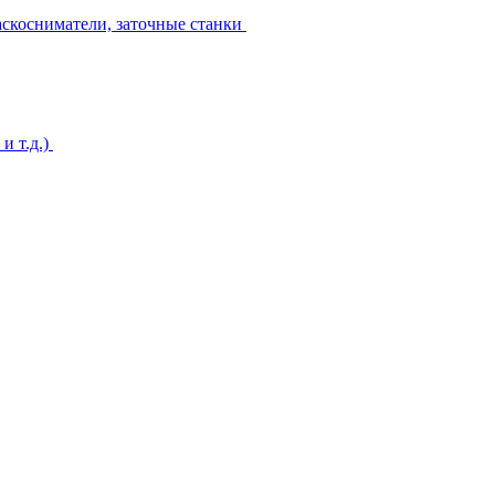
аскосниматели, заточные станки
и т.д.)