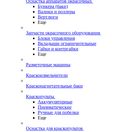
Оснастка аппаратов окрасочных
Бункера (баки)
Валики и роллеры
Вертлюги
Еще
Запчасти окрасочного оборудования
Блоки управления
Вкладыши ограничительные
Гайки и контргайки
Еще
Разметочные машины
Краскоизмельчители
Красконагнетательные баки
Краскопульты
Аккумуляторные
Пневматические
Ручные для побелки
Еще
Оснастка для краскопультов