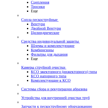
Сцепления
Тросики
Еще
Сопла пескоструйные
Вентури
Двойной Вентури
Цилиндрические
Средства индивидуальной защиты
Шлемы и комплектующие
Комбинезоны
Фильтры для дыхания
Еще
Камеры струйной очистки
КСО эжекторного (инжекторного) типа
КСО напорного типа
Комплектующие к КСО
Системы сбора и рекуперации абразива
Устройства для внутренней очистки труб
Запчасти к пескоструйному оборудованию