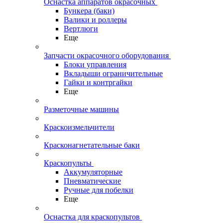
Оснастка аппаратов окрасочных
Бункера (баки)
Валики и роллеры
Вертлюги
Еще
Запчасти окрасочного оборудования
Блоки управления
Вкладыши ограничительные
Гайки и контргайки
Еще
Разметочные машины
Краскоизмельчители
Красконагнетательные баки
Краскопульты
Аккумуляторные
Пневматические
Ручные для побелки
Еще
Оснастка для краскопультов