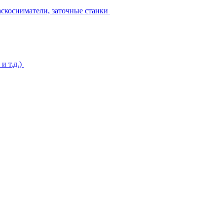
аскосниматели, заточные станки
и т.д.)