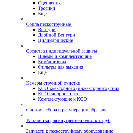
Сцепления
Тросики
Еще
Сопла пескоструйные
Вентури
Двойной Вентури
Цилиндрические
Средства индивидуальной защиты
Шлемы и комплектующие
Комбинезоны
Фильтры для дыхания
Еще
Камеры струйной очистки
КСО эжекторного (инжекторного) типа
КСО напорного типа
Комплектующие к КСО
Системы сбора и рекуперации абразива
Устройства для внутренней очистки труб
Запчасти к пескоструйному оборудованию